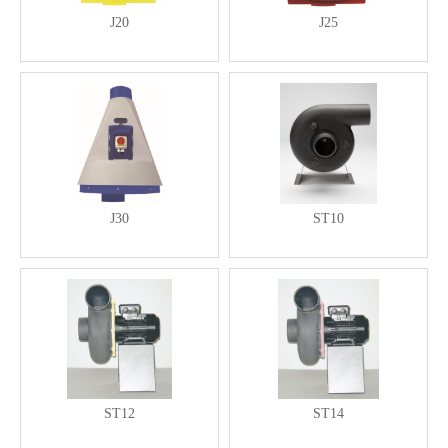
J20
J25
J30
ST10
ST12
ST14