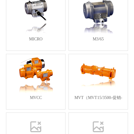
MICRO
M3/65
MVCC
MVT（MVT15/3500-促销-
Hot-Promotion）