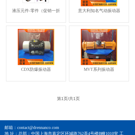
液压元件-零件（促销一折
意大利知名气动振动器
起）
BRP6000促销
CDX防爆振动器
MVT系列振动器
（CDX15/3810-促销-Hot-
（MVT15/3500-促销-Hot-
Promotion）
Promotion）
第1页/共1页
邮箱：contact@drennanco.com
地 址：总部：中国上海市嘉定区环城路762弄4号楼B幢1010室 工