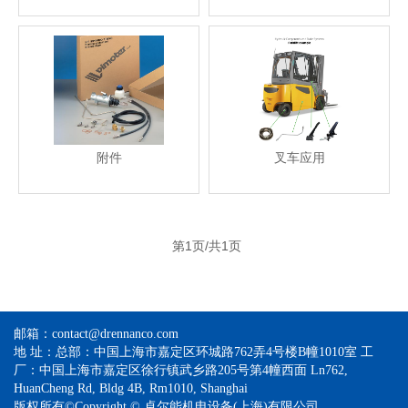
附件
叉车应用
第1页/共1页
邮箱：contact@drennanco.com
地 址：总部：中国上海市嘉定区环城路762弄4号楼B幢1010室 工
厂：中国上海市嘉定区徐行镇武乡路205号第4幢西面 Ln762,
HuanCheng Rd, Bldg 4B, Rm1010, Shanghai
版权所有©Copyright © 卓尔能机电设备(上海)有限公司