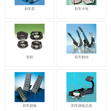
刹车泵
刹车卡钳
鼓刹
驻车制动
刹车踏板
刹车踏板总成