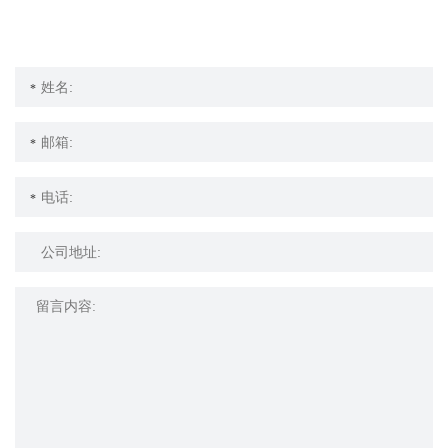
*
*
*