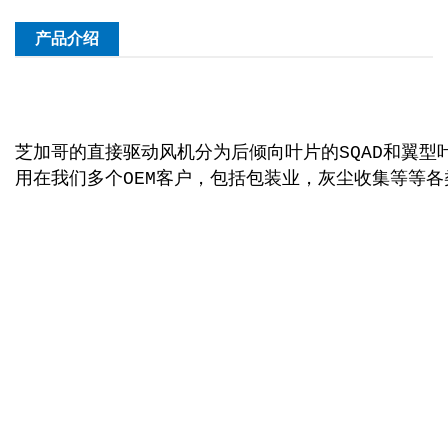
产品介绍
芝加哥的直接驱动风机分为后倾向叶片的
和翼型
SQAD
用在我们多个
客户，包括包装业，灰尘收集等等各
OEM